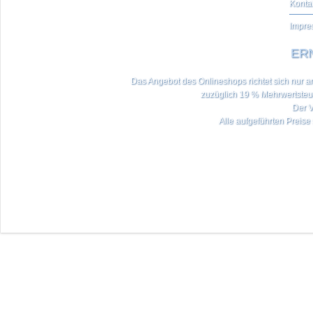
Konta
Impre
ERN
Das Angebot des Onlineshops richtet sich nur an 
zuzüglich 19 % Mehrwertste
Der V
Alle aufgeführten Preise 