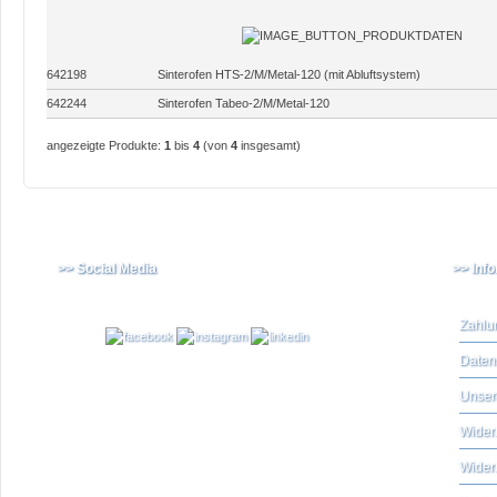
642198
Sinterofen HTS-2/M/Metal-120 (mit Abluftsystem)
642244
Sinterofen Tabeo-2/M/Metal-120
angezeigte Produkte:
1
bis
4
(von
4
insgesamt)
>> Social Media
>> Inf
Zahlu
Daten
Unser
Widerr
Wider