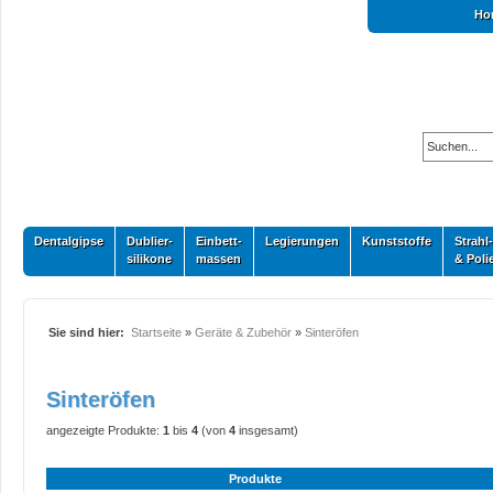
Ho
Dentalgipse
Dublier-
Einbett-
Legierungen
Kunststoffe
Strahl-
silikone
massen
& Poli
Sie sind hier:
Startseite
»
Geräte & Zubehör
»
Sinteröfen
Sinteröfen
angezeigte Produkte:
1
bis
4
(von
4
insgesamt)
Produkte