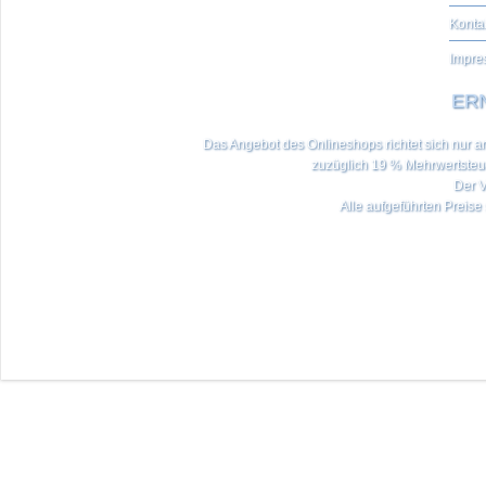
Konta
Impre
ERN
Das Angebot des Onlineshops richtet sich nur an 
zuzüglich 19 % Mehrwertste
Der V
Alle aufgeführten Preise 