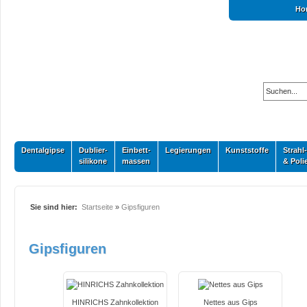
Ho
Dentalgipse
Dublier-
Einbett-
Legierungen
Kunststoffe
Strahl-
silikone
massen
& Poli
Sie sind hier:
Startseite
»
Gipsfiguren
Gipsfiguren
HINRICHS Zahnkollektion
Nettes aus Gips