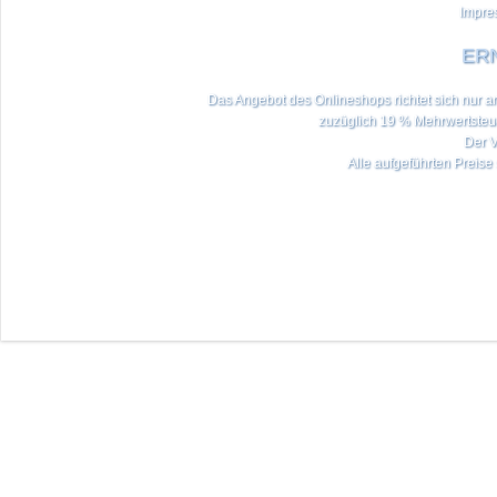
Impre
ERN
Das Angebot des Onlineshops richtet sich nur an 
zuzüglich 19 % Mehrwertste
Der V
Alle aufgeführten Preise 