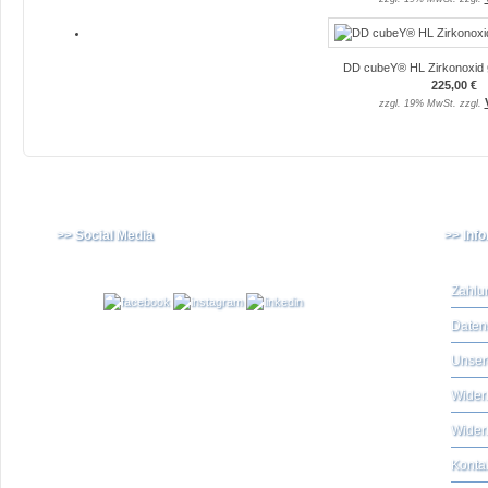
DD cubeY® HL Zirkonoxid 
225,00 €
zzgl. 19% MwSt. zzgl.
>> Social Media
>> Inf
Zahlu
Daten
Unser
Widerr
Wider
Konta