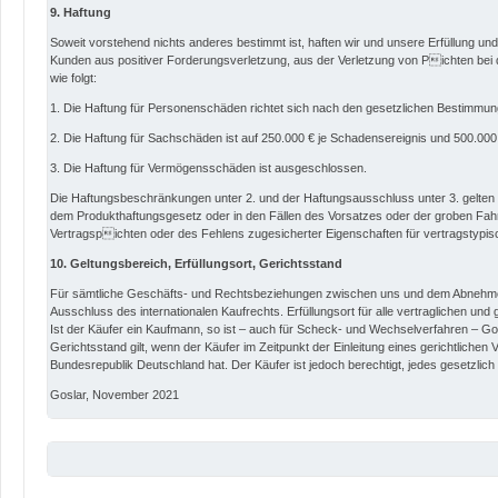
9. Haftung
Soweit vorstehend nichts anderes bestimmt ist, haften wir und unsere Erfüllung u
Kunden aus positiver Forderungsverletzung, aus der Verletzung von Pichten bei
wie folgt:
1. Die Haftung für Personenschäden richtet sich nach den gesetzlichen Bestimmun
2. Die Haftung für Sachschäden ist auf 250.000 € je Schadensereignis und 500.00
3. Die Haftung für Vermögensschäden ist ausgeschlossen.
Die Haftungsbeschränkungen unter 2. und der Haftungsausschluss unter 3. gelten 
dem Produkthaftungsgesetz oder in den Fällen des Vorsatzes oder der groben Fahrl
Vertragspichten oder des Fehlens zugesicherter Eigenschaften für vertragstypi
10. Geltungsbereich, Erfüllungsort, Gerichtsstand
Für sämtliche Geschäfts- und Rechtsbeziehungen zwischen uns und dem Abnehmer
Ausschluss des internationalen Kaufrechts. Erfüllungsort für alle vertraglichen und 
Ist der Käufer ein Kaufmann, so ist – auch für Scheck- und Wechselverfahren – Gos
Gerichtsstand gilt, wenn der Käufer im Zeitpunkt der Einleitung eines gerichtlichen
Bundesrepublik Deutschland hat. Der Käufer ist jedoch berechtigt, jedes gesetzlich
Goslar, November 2021