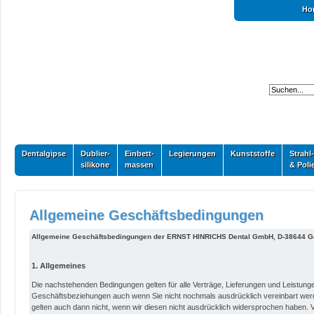
Ho
Dentalgipse
Dublier-
Einbett-
Legierungen
Kunststoffe
Strahl-
silikone
massen
& Poli
Allgemeine Geschäftsbedingungen
Allgemeine Geschäftsbedingungen der ERNST HINRICHS Dental GmbH, D-38644 G
1. Allgemeines
Die nachstehenden Bedingungen gelten für alle Verträge, Lieferungen und Leistungen
Geschäftsbeziehungen auch wenn Sie nicht nochmals ausdrücklich vereinbart we
gelten auch dann nicht, wenn wir diesen nicht ausdrücklich widersprochen haben