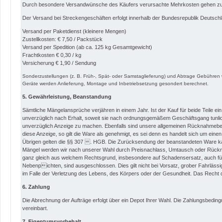
Durch besondere Versandwünsche des Käufers verursachte Mehrkosten gehen zu
Der Versand bei Streckengeschäften erfolgt innerhalb der Bundesrepublik Deutschl
Versand per Paketdienst (kleinere Mengen)
Zustellkosten: € 7,50 / Packstück
Versand per Spedition (ab ca. 125 kg Gesamtgewicht)
Frachtkosten € 0,30 / kg
Versicherung € 1,90 / Sendung
Sonderzustellungen (z. B. Früh-, Spät- oder Samstaglieferung) und Abtrage Gebühren 
Geräte werden Anlieferung, Montage und Inbetriebsetzung gesondert berechnet.
5. Gewährleistung, Beanstandung
Sämtliche Mängelansprüche verjähren in einem Jahr. Ist der Kauf für beide Teile e
unverzüglich nach Erhalt, soweit sie nach ordnungsgemäßem Geschäftsgang tunlich
unverzüglich Anzeige zu machen. Ebenfalls sind unsere allgemeinen Rücknahmebe
diese Anzeige, so gilt die Ware als genehmigt, es sei denn es handelt sich um eine
Übrigen gelten die §§ 307 . HGB. Die Zurücksendung der beanstandeten Ware ka
Mängel werden wir nach unserer Wahl durch Preisnachlass, Umtausch oder Rück
ganz gleich aus welchem Rechtsgrund, insbesondere auf Schadensersatz, auch für 
Nebenpichten, sind ausgeschlossen. Dies gilt nicht bei Vorsatz, grober Fahrlässi
im Falle der Verletzung des Lebens, des Körpers oder der Gesundheit. Das Recht d
6. Zahlung
Die Abrechnung der Aufträge erfolgt über ein Depot Ihrer Wahl. Die Zahlungsbedin
vereinbart.
7. Eigentumsvorbehalt