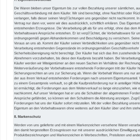
Die Waren bleiben unser Eigentum bis zur vollen Bezahlung unserer sämtlichen, a
Geschäftsverbindung mit dem Käufer. Wir sind berechtigt, ohne Nachfrist oder Rüc
verlangen, falls dieser seinen Verpichtungen uns gegenüber nicht nachkommt. In
Vertrag nur dann vor, wenn wir dies ausdrücklich, schriftlich erklären. Das Eigentu
entstehenden Erzeugnisse. Die Verarbeitung gilt als für uns erfolgt, ohne das dem
Vorbehaltsware Ansprüche entstehen. Er ist verpichtet, die Vorbehaltsware für u
ordnungsgemäß gegen Abhandenkommen und Beschädigung zu versichern. Seine Ans
Voraus an uns ab. Kommt der Käufer seinen Verbindlichkeiten uns gegenüber nicht na
Verarbeitung entstehenden Gegenstände im ordnungsgemäßen Geschäftsverkehr ve
Sicherheitsübereignung nicht berechtigt. Der Käufer hat sich das ihm zustehende
Abnehmern vorzubehalten, bis diese den Kaufpreis bezahlt haben. Bei Verarbeitu
Käufer werden wir Miteigentümer an den neuen Sachen im Verhältnis der Rechnung
Weiterveräußerung der Vorbehaltsware entstehende Forderungen tritt der Käufer h
Sicherungsrechten an uns zur Sicherung ab. Wenn die Vorbehalt Waren uns nur ante
der aus ihrem Verkauf entstehenden Forderungen nach unserem Eigentumsanteil
zu einem Gesamtpreis verkauft, so gilt die Kaufpreisforderung nur in anteiliger Hö
ist ermächtigt, die Forderungen aus dem Weiterverkauf so lange einzuziehen, wi
nachkommt. Auf unser Verlangen hat er uns die Schuldner der abgetretenen Forderu
Ansprüche gefährdet, so können wir den Schuldnern die Abtretung anzeigen. Zugri
Forderungen hat uns der Käufer sofort mitzuteilen. Mit der vollen Bezahlung uns
Eigentum an den Vorbehaltswaren ohne weiteres auf den Käufer über und ihm steh
8. Markenschutz
Werden von uns gelieferte und mit einem Markenzeichen versehene Waren verarbe
den damit hergestellten Erzeugnissen nur mit unserer ausdrücklichen Einwilligung e
Produktbezeichnungen und Markenzeichen in Werbeschriften, Preislisten und and