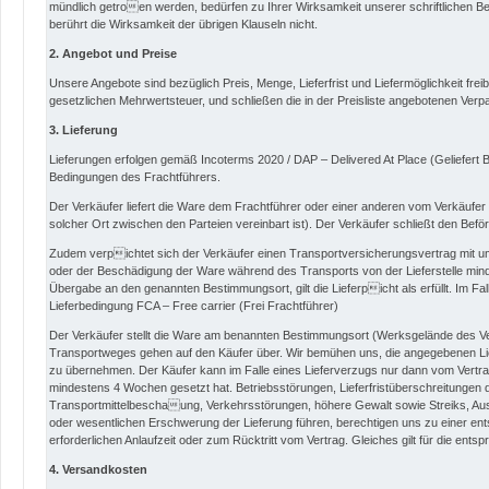
mündlich getroen werden, bedürfen zu Ihrer Wirksamkeit unserer schriftlichen 
berührt die Wirksamkeit der übrigen Klauseln nicht.
2. Angebot und Preise
Unsere Angebote sind bezüglich Preis, Menge, Lieferfrist und Liefermöglichkeit frei
gesetzlichen Mehrwertsteuer, und schließen die in der Preisliste angebotenen Verp
3. Lieferung
Lieferungen erfolgen gemäß Incoterms 2020 / DAP – Delivered At Place (Geliefert B
Bedingungen des Frachtführers.
Der Verkäufer liefert die Ware dem Frachtführer oder einer anderen vom Verkäufer 
solcher Ort zwischen den Parteien vereinbart ist). Der Verkäufer schließt den Befö
Zudem verpichtet sich der Verkäufer einen Transportversicherungsvertrag mit 
oder der Beschädigung der Ware während des Transports von der Lieferstelle min
Übergabe an den genannten Bestimmungsort, gilt die Lieferpicht als erfüllt. Im Fa
Lieferbedingung FCA – Free carrier (Frei Frachtführer)
Der Verkäufer stellt die Ware am benannten Bestimmungsort (Werksgelände des Verk
Transportweges gehen auf den Käufer über. Wir bemühen uns, die angegebenen Lief
zu übernehmen. Der Käufer kann im Falle eines Lieferverzugs nur dann vom Vertr
mindestens 4 Wochen gesetzt hat. Betriebsstörungen, Lieferfristüberschreitungen d
Transportmittelbeschaung, Verkehrsstörungen, höhere Gewalt sowie Streiks, Aus
oder wesentlichen Erschwerung der Lieferung führen, berechtigen uns zu einer ents
erforderlichen Anlaufzeit oder zum Rücktritt vom Vertrag. Gleiches gilt für die ent
4. Versandkosten